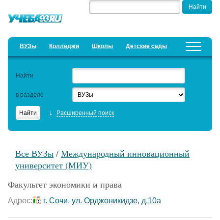
ВУЗы
Колледжи
Школы
Детские сады
Детские лагеря
Курсы
Найти
Добавить уч. заведение
Предложить новость
в разделе
Рейтинги
Расширенный поиск
ЕГЭ
Дистанционное обучение
Все ВУЗы
/
Международный инновационный
Образовательный кредит
университет (МИУ)
Актуальные статьи
Факультет экономики и права
Адрес:
г. Сочи, ул. Орджоникидзе, д.10а