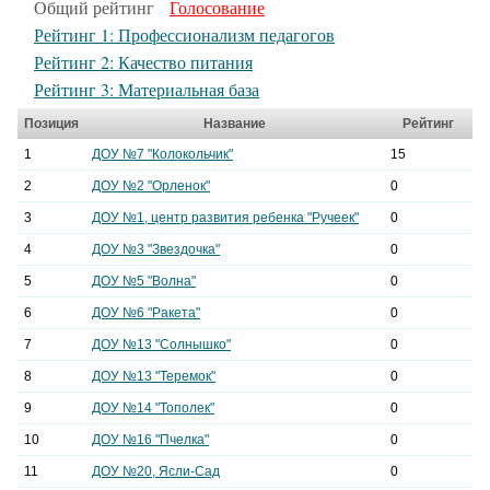
Общий рейтинг
Голосование
Рейтинг 1: Профессионализм педагогов
Рейтинг 2: Качество питания
Рейтинг 3: Материальная база
Позиция
Название
Рейтинг
1
ДОУ №7 "Колокольчик"
15
2
ДОУ №2 "Орленок"
0
3
ДОУ №1, центр развития ребенка "Ручеек"
0
4
ДОУ №3 "Звездочка"
0
5
ДОУ №5 "Волна"
0
6
ДОУ №6 "Ракета"
0
7
ДОУ №13 "Солнышко"
0
8
ДОУ №13 "Теремок"
0
9
ДОУ №14 "Тополек"
0
10
ДОУ №16 "Пчелка"
0
11
ДОУ №20, Ясли-Сад
0