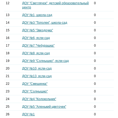
12
ДОУ "Светлячок", детский образовательный
0
центр
13
ДОУ №1, школа-сад
0
14
ДОУ №3 "Тополек", школа-сад
0
15
ДОУ №5 "Звездочка"
0
16
ДОУ №6, ясли-сад
0
17
ДОУ №7 "Чебурашка"
0
18
ДОУ №8, ясли-сад
0
19
ДОУ №9 "Солнышко", ясли-сад
0
20
ДОУ №10, ясли-сад
0
21
ДОУ №13, ясли-сад
0
22
ДОУ "Смешинка"
0
23
ДОУ "Солнышко"
0
24
ДОУ №4 "Колокольчик"
0
25
ДОУ №5 "Аленький цветочек"
0
26
ДОУ №1
0