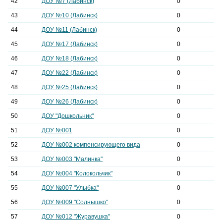
42
ДОУ №7 (Лабинск)
0
43
ДОУ №10 (Лабинск)
0
44
ДОУ №11 (Лабинск)
0
45
ДОУ №17 (Лабинск)
0
46
ДОУ №18 (Лабинск)
0
47
ДОУ №22 (Лабинск)
0
48
ДОУ №25 (Лабинск)
0
49
ДОУ №26 (Лабинск)
0
50
ДОУ "Дошкольник"
0
51
ДОУ №001
0
52
ДОУ №002 компенсирующего вида
0
53
ДОУ №003 "Малинка"
0
54
ДОУ №004 "Колокольчик"
0
55
ДОУ №007 "Улыбка"
0
56
ДОУ №009 "Солнышко"
0
57
ДОУ №012 "Журавушка"
0