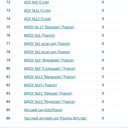
72
ДОУ №9 (Сочи)
0
73
ДОУ №11 (Сочи)
0
74
ДОУ №12 (Сочи)
0
75
МДОУ № 17 "Василек" (Туапсе)
0
76
МДОУ №1 (Туапсе)
0
77
МДОУ №1 ясли-сад (Туапсе)
0
78
МДОУ №2 ясли-сад (Туапсе)
0
79
МДОУ №3 "Журавлик" (Туапсе)
0
80
МДОУ №9 "Солнышко" (Туапсе)
0
81
МДОУ №13 "Малышок" (Туапсе)
0
82
МДОУ №15 (Туапсе)
0
83
МДОУ №21 "Ивушка" (Туапсе)
0
84
МДОУ №23 "Родничок" (Туапсе)
0
85
Детский сад Kids'Planet
0
86
Частный детский сад "Радуга Детства"
0