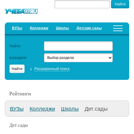
ВУЗы
Колледжи
Школы
Детские сады
Детские лагеря
Курсы
Найти
Добавить уч. заведение
Предложить новость
в разделе
Рейтинги
Расширенный поиск
ЕГЭ
Дистанционное обучение
Рейтинги
Образовательный кредит
ВУЗы
Колледжи
Школы
Дет.сады
Актуальные статьи
Дет.сады